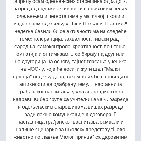
априлу осам одељењских старешина од 5. до 7.
разреда да одрже активности са њиховим целим
одељењем и четвртацима у матичној школи и
издвојеном одељењу у Паси Пољани.  за тих 8
недеља бавили би се активностима на следеће
теме: толеранција, захвалност, тимски рад –
сарадња, самоконтрола, креативност, поштење,
емпатија и оптимизам.  се бирају најдруг или
најдругарица на основу тајног гласања ученика
на ЧОС- у, који ће носити жути шал ‘’Малог
принца’’ недељу дана, током којих ће спроводити
активности на одабрану тему.  наставница
грађанског васпитања у улози координатора
направи вибер групе са учитељицама 4. разреда
и одељењским старешинама виших разреда
ради лакше комуникације и договора. 
наставница грађанског васпитања осмисли и
напише сценарио за школску представу ‘’Ново
животно поглавље Малог принца’’ са даровитим