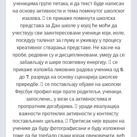
ученицима групе петака, и да текст буде написан
на основу активности и тема поменутог школског
изазова.  се прикаже поменута школска
представа за Дан школе у којој ће моћи да
учествују сви заинтересовани ученици који, иоле,
поседују таленат за глуму и уживају у процесу
креативног стварања представе. Не касне на
пробе, редовни су и дисциплиновани, умеју да се
забављају и шире позитивну енергију.  се
прикаже изложба ликовних радова ученика од 5.
до 7. разреда на основу сценарија школске
приредбе.  се постављају објаве на школски
Фејсбук профил који прате родитељи, ученици,
запослени... у вези са активностима и
пропратним догађајима.  уради евалуација
важности протеклих активности у контексту
постављених циљева.  Притисак није вршен на
ученике да буду фотографисани и буду изложени
томе да би требало сваки корак овековечити, већ