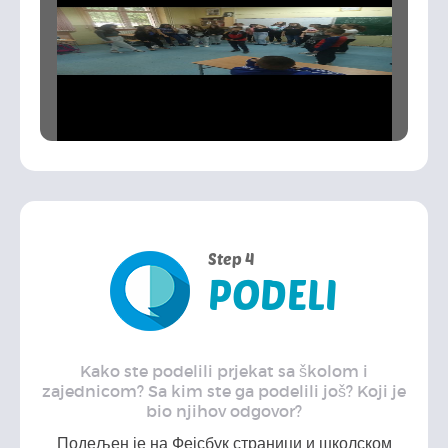
Step 4
PODELI
Kako ste podelili prjekat sa školom i
zajednicom? Sa kim ste ga podelili još? Koji je
bio njihov odgovor?
Подељен је на Фејсбук страници и школском