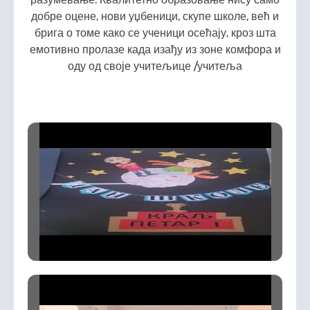
добре оцене, нови уџбеници, скупе школе, већ и
брига о томе како се ученици осећају, кроз шта
емотивно пролазе када изађу из зоне комфора и
оду од своје учитељице /учитеља