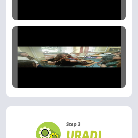
Step 3
URADI