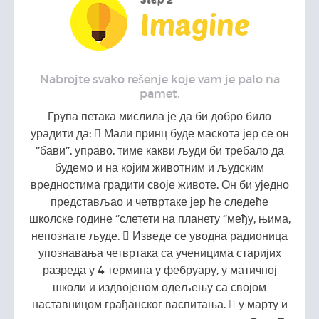
Imagine
Nabrojte svako rešenje koje vam je palo na
pamet.
Група петака мислила је да би добро било
урадити да:  Мали принц буде маскота јер се он
‘’бави’’, управо, тиме какви људи би требало да
будемо и на којим животним и људским
вредностима градити своје животе. Он би уједно
представљао и четвртаке јер ће следеће
школске године ‘’слетети на планету ‘’међу, њима,
непознате људе.  Изведе се уводна радионица
упознавања четвртака са ученицима старијих
разреда у 4 термина у фебруару, у матичној
школи и издвојеном одељењу са својом
наставницом грађанског васпитања.  у марту и