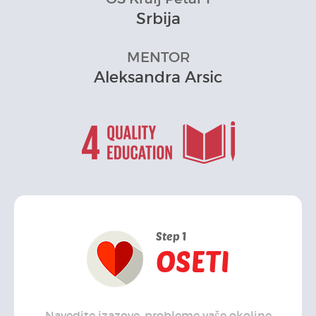
Srbija
MENTOR
Aleksandra Arsic
Step 1
OSETI
Navedite izazove, probleme vaše okoline