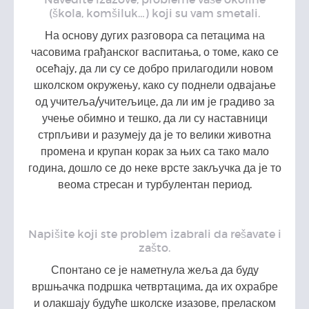
(škola, komšiluk…) koji su vam smetali.
На основу дугих разговора са петацима на
часовима грађанског васпитања, о томе, како се
осећају, да ли су се добро прилагодили новом
школском окружењу, како су поднели одвајање
од учитеља/учитељице, да ли им је градиво за
учење обимно и тешко, да ли су наставници
стрпљиви и разумеју да је то велики животна
промена и крупан корак за њих са тако мало
година, дошло се до неке врсте закључка да је то
веома стресан и турбулентан период.
Napišite koji ste problem izabrali da rešavate i
zašto.
Спонтано се је наметнула жеља да буду
вршњачка подршка четвртацима, да их охрабре
и олакшају будуће школске изазове, преласком