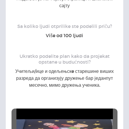
сајту
Sa koliko ljudi otprilike ste podelili priču?
Više od 100 ljudi
Ukratko podelite plan kako da projekat
opstane u budućnosti?
Учитељи/ице и одељењскe старешине виших
разреда да организују дружење бар једанпут
месечно, мимо дружења ученика.