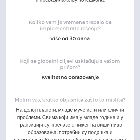
Koliko vam je vremena trebalo da
implementirate rešenje?
Više od 30 dana
Koji se globalni ciljevi usklađuju s vašom
pričom?
Kvalitetno obrazovanje
Molim vas, kratko objasnite zašto to mislite?
На целој планети, младе муче исти или слични
проблеми. Свима који имају младе године и у
транзицији су, прелазе с нижег на виши ниво
образовања, потребни су подршка и
разумевање. Квалитетно образовање нису само