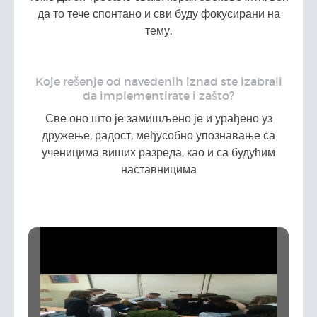
да то тече спонтано и сви буду фокусирани на
тему.
Koje rešenje od navedenih iznad ste izabrali
da implementirate i zašto?
Све оно што је замишљено је и урађено уз
дружење, радост, међусобно упознавање са
ученицима виших разреда, као и са будућим
наставницима