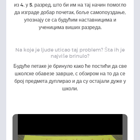
из 4. у 5. разред, што би им на тај начин помогло
да изграде добар почетак, боље самопоуздање,
упознају се са будућим наставницима и
ученицима виших разреда.
Na koje je ljude uticao taj problem? Šta ih je
najviše brinulo?
Будуће петаке је бринуло како ће постићи да све
школске обавезе заврше, с обзиром на то да се
број предмета дуплирао и да су остајали дуже у
школи.