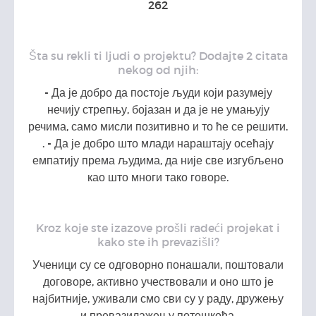
262
Šta su rekli ti ljudi o projektu? Dodajte 2 citata
nekog od njih:
- Да је добро да постоје људи који разумеју
нечију стрепњу, бојазан и да је не умањују
речима, само мисли позитивно и то ће се решити.
. - Да је добро што млади нараштају осећају
емпатију према људима, да није све изгубљено
као што многи тако говоре.
Kroz koje ste izazove prošli radeći projekat i
kako ste ih prevazišli?
Ученици су се одговорно понашали, поштовали
договоре, активно учествовали и оно што је
најбитније, уживали смо сви су у раду, дружењу
и превазилажењу потешкоћа.